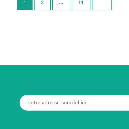
1
2
…
14