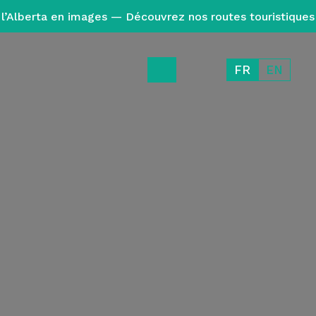
l’Alberta en images — Découvrez nos routes touristiques
FR
EN