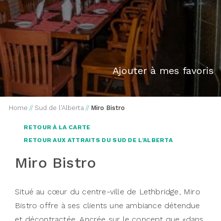
Ajouter à mes favoris
Home
//
Sud de l'Alberta
//
Miro Bistro
RETOUR À LA CARTE
RETOUR AUX ATTRAITS DU SUD DE L'ALBERTA
Miro Bistro
Situé au cœur du centre-ville de Lethbridge, Miro
Bistro offre à ses clients une ambiance détendue
et décontractée. Ancrée sur le concept que «dans