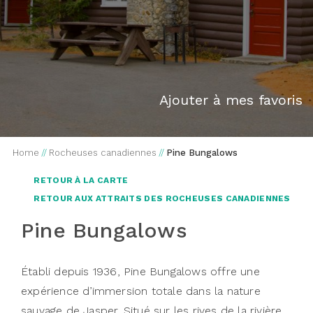
Ajouter à mes favoris
Home
//
Rocheuses canadiennes
//
Pine Bungalows
RETOUR À LA CARTE
RETOUR AUX ATTRAITS DES ROCHEUSES CANADIENNES
Pine Bungalows
Établi depuis 1936, Pine Bungalows offre une
expérience d’immersion totale dans la nature
sauvage de Jasper. Situé sur les rives de la rivière