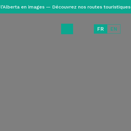
l’Alberta en images — Découvrez nos routes touristiques
FR
EN