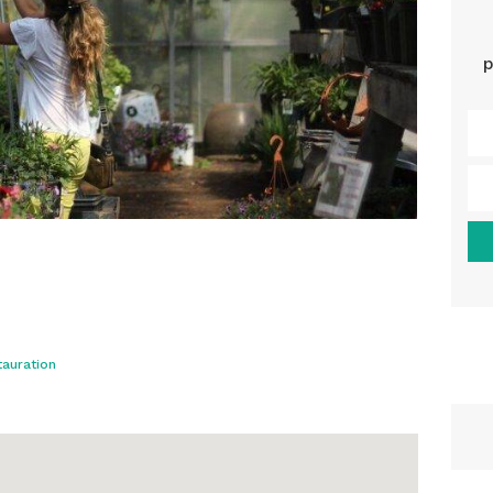
p
auration