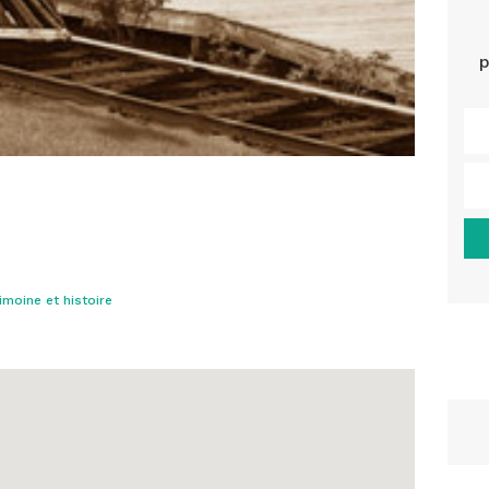
p
imoine et histoire