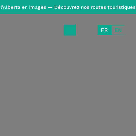
l’Alberta en images — Découvrez nos routes touristiques
FR
EN