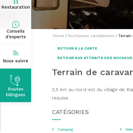
Restauration
Conseils
Home
//
Rocheuses canadiennes
//
Terrain
d’experts
RETOUR À LA CARTE
RETOUR AUX ATTRAITS DES ROCHEUS
Nous suivre
Terrain de carava
Routes
2,5 km au nord-est du village de Ba
bilingues
requise.
CATÉGORIES
Camping
Héb