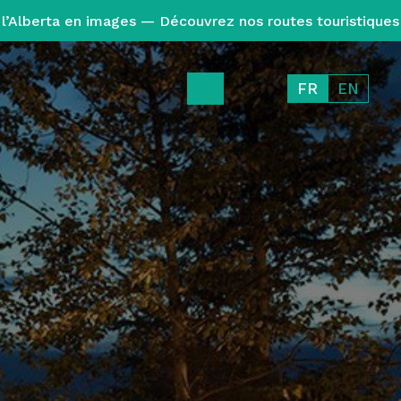
l’Alberta en images — Découvrez nos routes touristiques
FR
EN