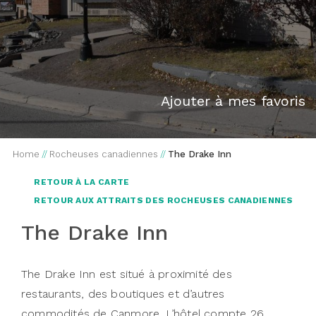
Ajouter à mes favoris
Home
//
Rocheuses canadiennes
//
The Drake Inn
RETOUR À LA CARTE
RETOUR AUX ATTRAITS DES ROCHEUSES CANADIENNES
The Drake Inn
The Drake Inn est situé à proximité des
restaurants, des boutiques et d’autres
commodités de Canmore. L’hôtel compte 26