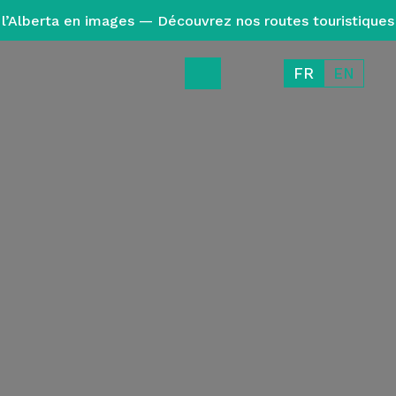
l’Alberta en images — Découvrez nos routes touristiques
FR
EN