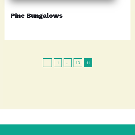
Pine Bungalows
1
…
10
11