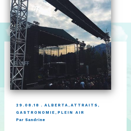
29.08.18
ALBERTA
,
ATTRAITS
,
GASTRONOMIE
,
PLEIN AIR
Par Sandrine