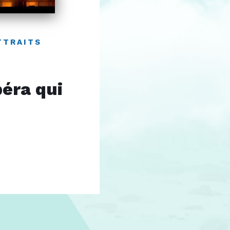
TTRAITS
péra qui