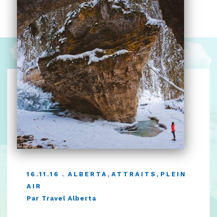
16.11.16
ALBERTA
,
ATTRAITS
,
PLEIN
AIR
Par Travel Alberta