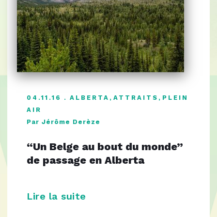
04.11.16
ALBERTA
,
ATTRAITS
,
PLEIN
AIR
Par Jérôme Derèze
“Un Belge au bout du monde”
de passage en Alberta
Lire la suite