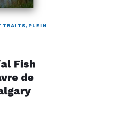
TTRAITS
,
PLEIN
al Fish
avre de
algary