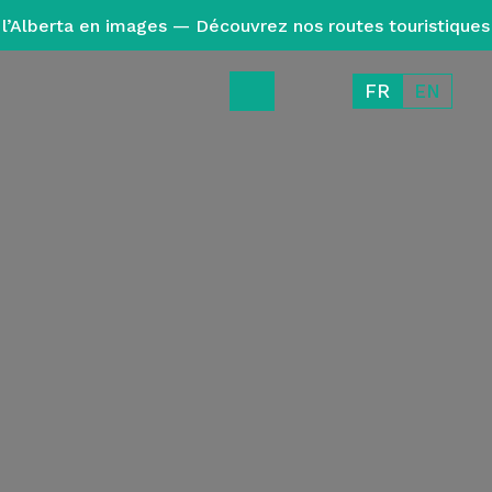
l’Alberta en images — Découvrez nos routes touristiques
FR
EN