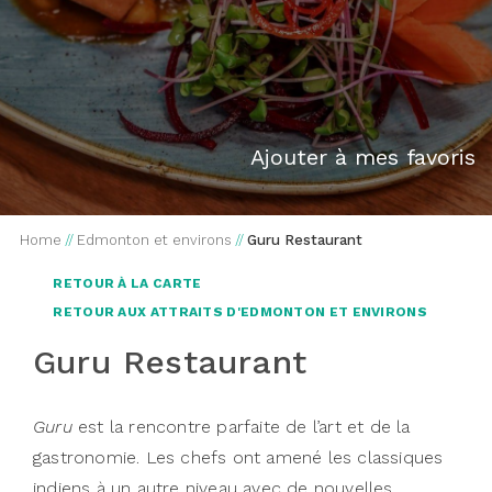
Ajouter à mes favoris
Home
//
Edmonton et environs
//
Guru Restaurant
RETOUR À LA CARTE
RETOUR AUX ATTRAITS D'EDMONTON ET ENVIRONS
Guru Restaurant
Guru
est la rencontre parfaite de l’art et de la
gastronomie. Les chefs ont amené les classiques
indiens à un autre niveau avec de nouvelles