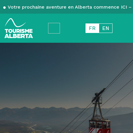
Votre prochaine aventure en Alberta commence ICI – 
FR
EN