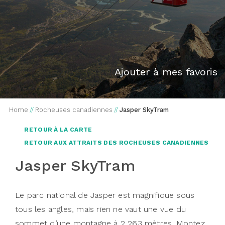
Ajouter à mes favoris
Home
//
Rocheuses canadiennes
//
Jasper SkyTram
RETOUR À LA CARTE
RETOUR AUX ATTRAITS DES ROCHEUSES CANADIENNES
Jasper SkyTram
Le parc national de Jasper est magnifique sous
tous les angles, mais rien ne vaut une vue du
sommet d’une montagne à 2 263 mètres. Montez