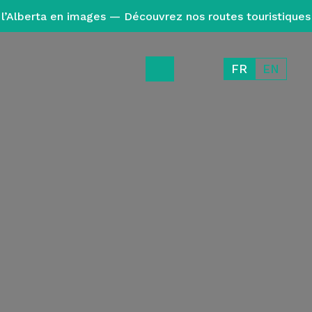
l’Alberta en images — Découvrez nos routes touristiques
FR
EN