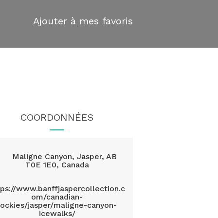
Ajouter à mes favoris
COORDONNÉES
Maligne Canyon, Jasper, AB
T0E 1E0, Canada
tps://www.banffjaspercollection.c
om/canadian-
rockies/jasper/maligne-canyon-
icewalks/