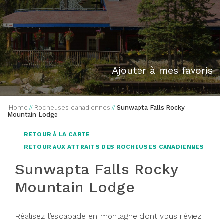
Ajouter à mes favoris
Home
//
Rocheuses canadiennes
//
Sunwapta Falls Rocky
Mountain Lodge
RETOUR À LA CARTE
RETOUR AUX ATTRAITS DES ROCHEUSES CANADIENNES
Sunwapta Falls Rocky
Mountain Lodge
Réalisez l’escapade en montagne dont vous rêviez