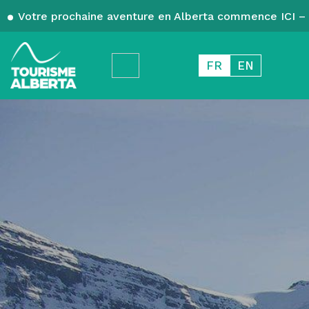
Votre prochaine aventure en Alberta commence ICI – 
FR
EN