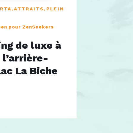
ERTA
,
ATTRAITS
,
PLEIN
sen pour ZenSeekers
ng de luxe à
 l’arrière-
Lac La Biche