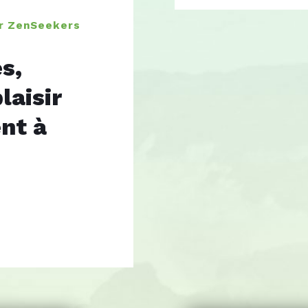
r ZenSeekers
s,
laisir
nt à