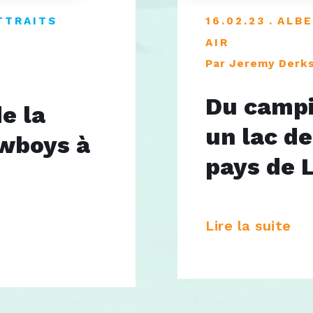
TTRAITS
16.02.23
ALB
AIR
Par Jeremy Derk
Du campi
e la
un lac de
owboys à
pays de 
Lire la suite