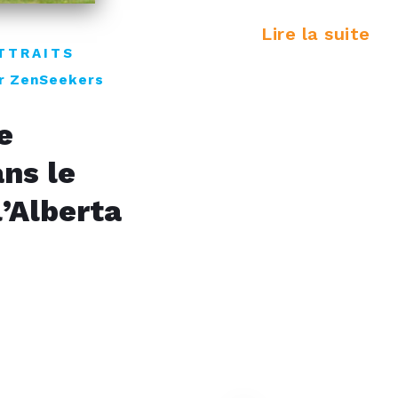
Lire la suite
TTRAITS
r ZenSeekers
e
ans le
l’Alberta