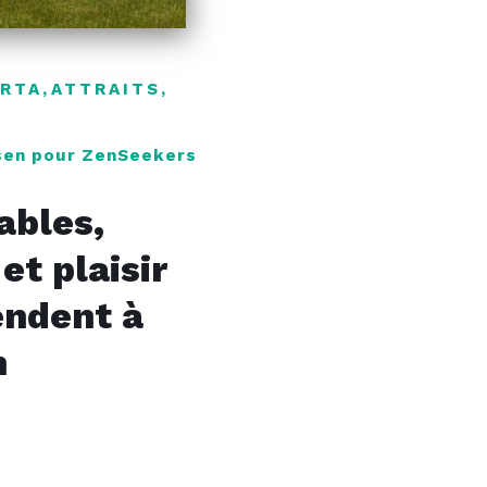
ERTA
,
ATTRAITS
,
sen pour ZenSeekers
ables,
et plaisir
endent à
n