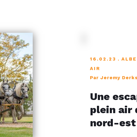
16.02.23
ALB
AIR
Par Jeremy Derk
Une esca
plein air
nord-est 