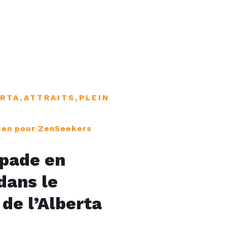
ERTA
,
ATTRAITS
,
PLEIN
sen pour ZenSeekers
pade en
 dans le
de l’Alberta