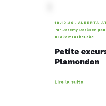
19.10.20
ALBERTA
,
A
Par Jeremy Derksen pou
#TakeItToTheLake
Petite excur
Plamondon
Lire la suite