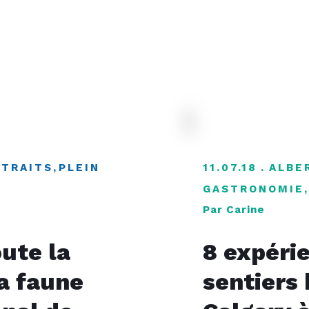
TTRAITS
,
PLEIN
11.07.18
ALBE
GASTRONOMIE
Par Carine
ute la
8 expéri
la faune
sentiers 