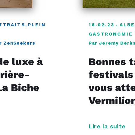
TTRAITS
,
PLEIN
16.02.23
ALB
GASTRONOMIE
r ZenSeekers
Par Jeremy Derk
e luxe à
Bonnes t
rrière-
festivals 
La Biche
vous att
Vermilio
Lire la suite